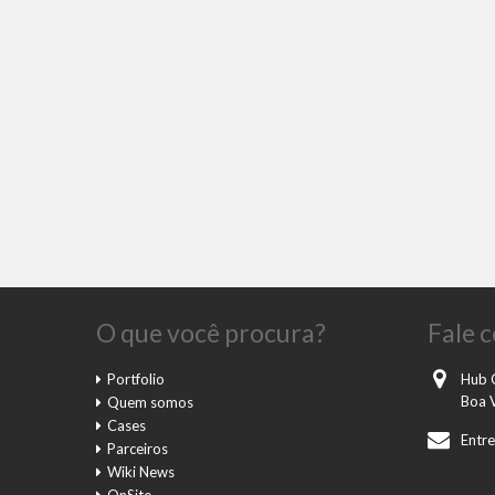
O que você procura?
Fale 
Portfolio
Hub 
Boa V
Quem somos
Cases
Entre
Parceiros
Wiki News